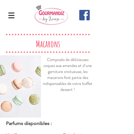
Macarons
Composés de délicieuses
coques aux amandes et d’une
garniture onctueuse, les
macarons font partie des
indispensables de votre buffet
dessert !
Parfums disponibles :