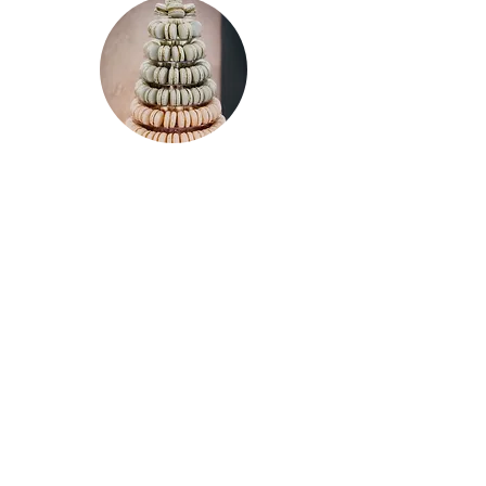
Possibilité de personnaliser
vos macarons :
(1,50€/pièce)
Voir les photos des macarons