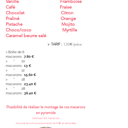
Vanille Framboise
Café Fraise
Chocolat Citron
Praliné Orange
Pistache Mojito
Choco/coco Myrtille
Caramel beurre salé
> TARIF :
1,30€/pièce
> Boîte de 6
macarons :
7.80 €
> " 10
macarons :
13 €
> " 12
macarons :
15.60 €
> " 18
macarons :
23.40 €
> " 28
macarons :
36.40 €
Possibilité de réaliser le montage de vos macarons
en pyramide
minimum 30 macarons
Avec prêt de la structure (une caution de 50€ est demandée)